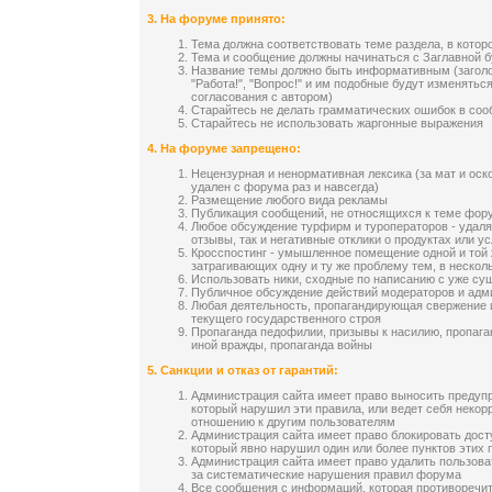
3.
На форуме принято:
Тема должна соответствовать теме раздела, в котор
Тема и сообщение должны начинаться с Заглавной 
Название темы должно быть информативным (заголов
"Работа!", "Вопрос!" и им подобные будут изменятьс
согласования с автором)
Старайтесь не делать грамматических ошибок в со
Старайтесь не использовать жаргонные выражения
4.
На форуме запрещено:
Нецензурная и ненормативная лексика (за мат и оск
удален с форума раз и навсегда)
Размещение любого вида рекламы
Публикация сообщений, не относящихся к теме фор
Любое обсуждение турфирм и туроператоров - удаля
отзывы, так и негативные отклики о продуктах или у
Кросспостинг - умышленное помещение одной и той 
затрагивающих одну и ту же проблему тем, в неско
Использовать ники, сходные по написанию с уже с
Публичное обсуждение действий модераторов и адм
Любая деятельность, пропагандирующая свержение 
текущего государственного строя
Пропаганда педофилии, призывы к насилию, пропага
иной вражды, пропаганда войны
5. Санкции и отказ от гарантий:
Администрация сайта имеет право выносить предуп
который нарушил эти правила, или ведет себя неко
отношению к другим пользователям
Администрация сайта имеет право блокировать дост
который явно нарушил один или более пунктов этих 
Администрация сайта имеет право удалить пользова
за систематические нарушения правил форума
Все сообщения с информаций, которая противоречи