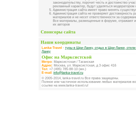
законодательству, порочит честь и достоинство уча
рекламный характер, будут удаляться модератором
Администрация сайта имеет право менять существ
Администрация сайта не проверяет достоверность 
материалов и не несет ответственности за содержа
Все материалы, размещенные в форуме, отражают и
их авторов
Спонсоры сайта
Наши координаты
Lanka-Travel
-
туры в Шри-Ланку, отдых в Шри-Ланке, отели
Ланку
Офис на Марксистской
Метро
: Марксистская / Таганская
Адрес
: Москва, ул. Марксистская, д 3 офис 416
Тел
: +7 (495) 785-88-10 (мн.)
E-mail
:
info@lanka-travel.ru
© 2005-2014, lanka-travel.ru Все права защищены.
Полное или частичное использование любых материалов во
ссылке на www.lanka-travel.ru!