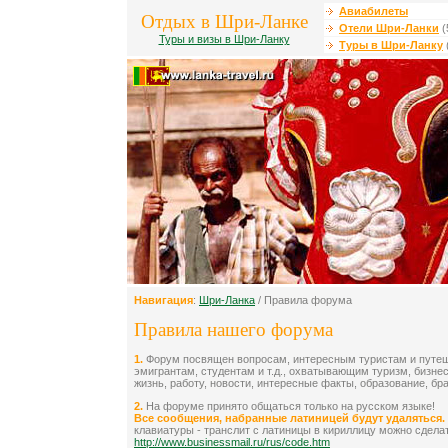
Авиабилеты
Отдых в Шри-Ланке
Отели Шри-Ланки
(
Туры и визы в Шри-Ланку
Туры в Шри-Ланку
Навигация
:
Шри-Ланка
/ Правила форума
Правила нашего форума
1.
Форум посвящен вопросам, интересным туристам и путе
эмигрантам, студентам и т.д., охватывающим туризм, бизнес
жизнь, работу, новости, интересные факты, образование, брак 
2.
На форуме принято общаться только на русском языке!
Все сообщения, набранные латиницей будут удаляться.
клавиатуры - транслит с латиницы в кириллицу можно сделат
http://www.businessmail.ru/rus/code.htm